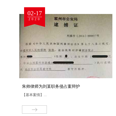
02-17
2020
辩
朱帅律师为刘某职务侵占案辩护
其做罪
【基本案情】...