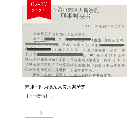
02-17
2020
朱帅律师为耿某某 滥用职权案辩护
【基本案情】...